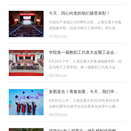
用”项目荣获2025年度上海市科学技术奖技术发
明奖一等奖，“视频智能质控关键技术及应用”项
目荣获科技进步奖一等奖，“基于高维空间非线
今天，同心向党的他们接受表彰！
性解耦的星载阵列雷达探测与识别理论和方
中国共产党成立105周年之际，上海交通大学集
法”项目荣获自然科学奖二等奖。
成电路学院（信息与电子工程学院）师生党
员、基层党组织奋勇争先，成绩突出，收获多
07/02
/2026
项个人与集体荣誉。
学院第一届教职工代表大会暨工会会员
代表大会第一次会议举行
6月29日下午，上海交通大学集成电路学院（信
息与电子工程学院）第一届教职工代表大会暨
工会会员代表大会第一次会议在电信群楼3-200
06/30
/2026
报告厅举行。校工会主席周薇，学院党委书记
徐剑波，党委副书记丁良辉、季自军，副院长
吴林晟出席会议，学院80余名代表参会。大会
多图直击丨青春加冕，今天，我们毕业
由丁良辉主持。
啦！
6月20日上午，上海交通大学2026年本科生毕
业典礼暨学位授予仪式在霍英东体育中心顺利
举行，让我们直击现场，共同见证集成电路学
06/20
/2026
院（信息与电子工程学院）2026届本科毕业生
们的难忘时刻！
优毕Xin光丨胡章立：做扎根时代的树