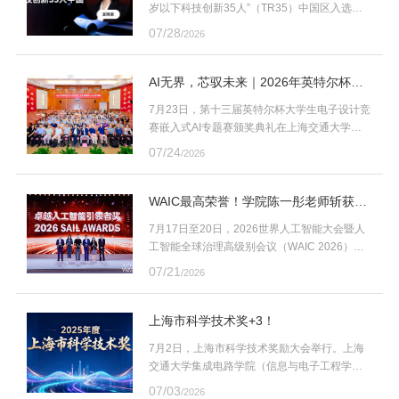
岁以下科技创新35人”（TR35）中国区入选者
名单正式发布。上海交通大学集成电路学院
07/28
/2026
（信息与电子工程学院）陈一彤助理教授入
选。
AI无界，芯驭未来｜2026年英特尔杯嵌
入式AI专题赛颁奖典礼在上海交大圆满
7月23日，第十三届英特尔杯大学生电子设计竞
落幕
赛嵌入式AI专题赛颁奖典礼在上海交通大学闵
行校区微电子大楼报告厅圆满举行。本届赛事
07/24
/2026
由全国大学生电子设计竞赛组委会、全国大学
生嵌入式系统专题竞赛组委会主办，英特尔
（中国）有限公司协办，上海交通大学作为秘
WAIC最高荣誉！学院陈一彤老师斩获世
书处单位统筹承办整个赛事。为期四天的全国
界人工智能大会SAIL奖
7月17日至20日，2026世界人工智能大会暨人
评审、成果展示及颁奖典礼等系列活动同步顺
工智能全球治理高级别会议（WAIC 2026）在
利收官。
上海举行。17日，作为WAIC的最高荣誉，被誉
07/21
/2026
为全球AI领域“风向标”的SAIL奖（卓越人工智能
引领者奖）及SAIL之星获奖项目，在主论坛正
式揭晓。上海交通大学集成电路学院（信息与
上海市科学技术奖+3！
电子工程学院）陈一彤助理教授的研究成果全
7月2日，上海市科学技术奖励大会举行。上海
光生成式AI芯片LightGen获得领域高度认可，
交通大学集成电路学院（信息与电子工程学
获2026世界人工智能大会最高奖——SAIL奖。
院）“高能效高精度模数转换器关键技术与应
07/03
/2026