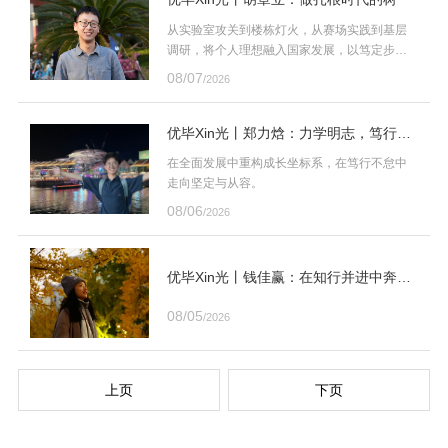
从实验室攻关到楼栋灯火，从赛场实践到基层
调研，将个人理想融入国家发展，以笃定步伐
诠释对初心最深情的回答。
08/07
/2026
优毕Xin光丨郑力焓：力学明志，笃行致
远
在全面发展中重构成长坐标系，在笃行不怠中
走向坚定与从容。
08/06
/2026
优毕Xin光丨钱佳赢：在知行并进中奔赴
热爱
08/05
/2026
上页
下页