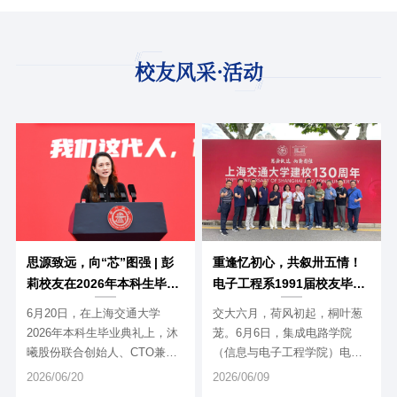
校友风采·活动
思源致远，向“芯”图强 | 彭
重逢忆初心，共叙卅五情！
莉校友在2026年本科生毕业
电子工程系1991届校友毕业
典礼上的发言
35周年返校活动顺利举办
6月20日，在上海交通大学
交大六月，荷风初起，桐叶葱
2026年本科生毕业典礼上，沐
茏。6月6日，集成电路学院
曦股份联合创始人、CTO兼首
（信息与电子工程学院）电子
席硬件架构师，上海交通大学
工程系1991届毕业校友跨越山
2026/06/20
2026/06/09
1996级信息与控制工程本科、
海，重返上海。正值母校建校