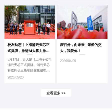
2002级电路与系统专业硕士校
130周年之际，四十余位校友重
友彭莉作题为《思源致远，
聚徐汇与闵行两个校区，在熟
向“芯”图强》的发言。
悉而焕新的校园中追忆青葱岁
月，共话昔日情谊。这是一场
跨越三十五载的温情重逢，更
是一次以“饮水思源”的初心，向
母校致以最深切告白的心灵归
途。
校友动态丨上海浦云天芯正
庆百卅，向未来 | 亲爱的交
式揭牌，推进AI大算力推理
大，我爱你！
芯片研发与生态协同
5月17日，云天励飞上海子公司
2026/04/09
浦云天芯正式揭牌。浦云天芯
将依托长三角地区在集成电
路、人工智能、高端人才和产
2026/05/20
业生态等方面的优势资源，进
一步加强公司在AI大算力推理
芯片方向的研发与产业协同能
查看更多 >>
力，助力公司持续完善面向AI
推理芯片的核心技术布局。